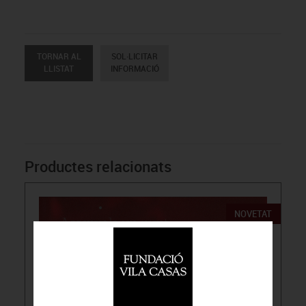
TORNAR AL
SOL·LICITAR
LLISTAT
INFORMACIÓ
Productes relacionats
NOVETAT