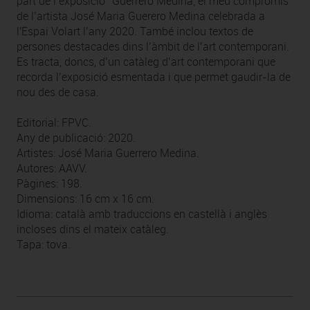
part de l’exposició “Guerrero Medina, el meu compromís”
de l’artista José Maria Guerero Medina celebrada a
l'Espai Volart l’any 2020. També inclou textos de
persones destacades dins l’àmbit de l’art contemporani.
Es tracta, doncs, d’un catàleg d’art contemporani que
recorda l’exposició esmentada i que permet gaudir-la de
nou des de casa.
Editorial: FPVC.
Any de publicació: 2020.
Artistes: José Maria Guerrero Medina.
Autores: AAVV.
Pàgines: 198.
Dimensions: 16 cm x 16 cm.
Idioma: català amb traduccions en castellà i anglès
incloses dins el mateix catàleg.
Tapa: tova.