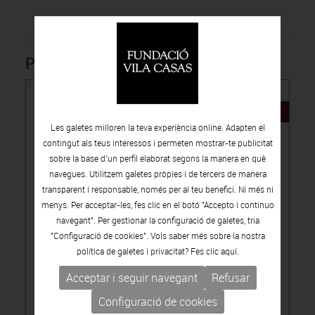
Productes relacionats
NOVETAT
Les galetes milloren la teva experiència online. Adapten el
contingut als teus interessos i permeten mostrar-te publicitat
sobre la base d’un perfil elaborat segons la manera en què
navegues. Utilitzem galetes pròpies i de tercers de manera
transparent i responsable, només per al teu benefici. Ni més ni
menys. Per acceptar-les, fes clic en el botó "Accepto i continuo
15.00€
navegant". Per gestionar la configuració de galetes, tria
"Configuració de cookies". Vols saber més sobre la nostra
-
PUBLICACIONS
CATÀLEGS D'ARTISTES
LÚA CODERCH, ASSENYALA UN PUNT
política de galetes i privacitat? Fes clic
aquí.
Acceptar i seguir navegant
Refusar
Configuració de cookies