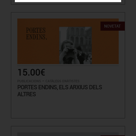
NOVETAT
15.00€
-
PUBLICACIONS
CATÀLEGS D'ARTISTES
PORTES ENDINS, ELS ARXIUS DELS
ALTRES