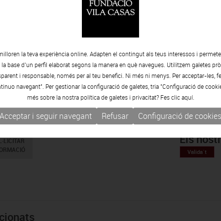
milloren la teva experiència online. Adapten el contingut als teus interessos i permet
e la base d’un perfil elaborat segons la manera en què navegues. Utilitzem galetes pròp
arent i responsable, només per al teu benefici. Ni més ni menys. Per acceptar-les, fe
tinuo navegant". Per gestionar la configuració de galetes, tria "Configuració de cooki
més sobre la nostra política de galetes i privacitat? Fes clic
aquí.
Acceptar i seguir navegant
Refusar
Configuració de cookie
Els nost
L·LICITAR
FORMACIÓ
cionats