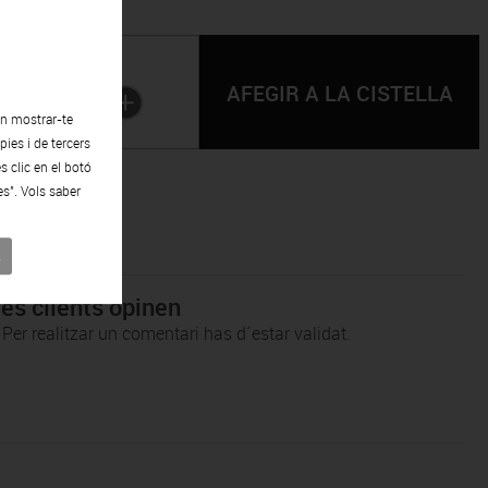
Quantitat:
1
en mostrar-te
ies i de tercers
s clic en el botó
es". Vols saber
s
res clients opinen
Per realitzar un comentari has d´estar validat.