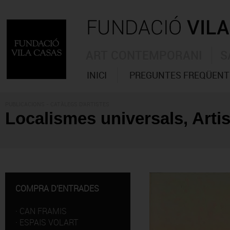
ART CONTEMPORANI
S
INICI
PREGUNTES FREQÜENT
PUBLICACIONS
- CATÀLEGS D'ARTISTES
Localismes universals, Artis
COMPRA D'ENTRADES
·
CAN FRAMIS
·
ESPAIS VOLART