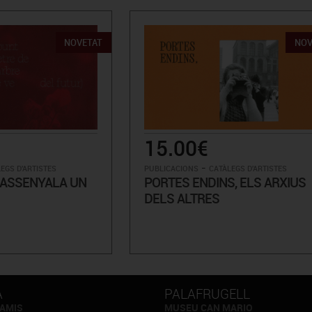
NOVETAT
NOV
15.00€
-
EGS D'ARTISTES
PUBLICACIONS
CATÀLEGS D'ARTISTES
 ASSENYALA UN
PORTES ENDINS, ELS ARXIUS
DELS ALTRES
A
PALAFRUGELL
AMIS
MUSEU CAN MARIO