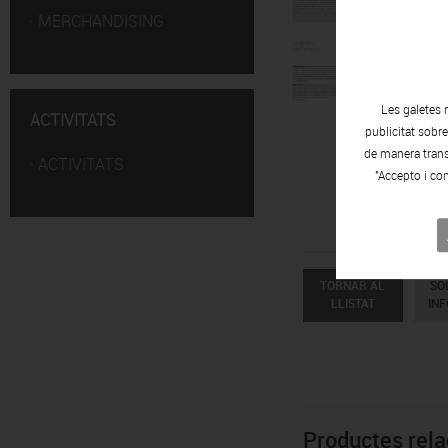
·
MERCHANDISING
Les galetes 
ACTIVITATS
publicitat sobr
de manera transp
·
ACTIVITATS
"Accepto i con
TORNAR AL
SO
LLISTAT
IN
Productes rela