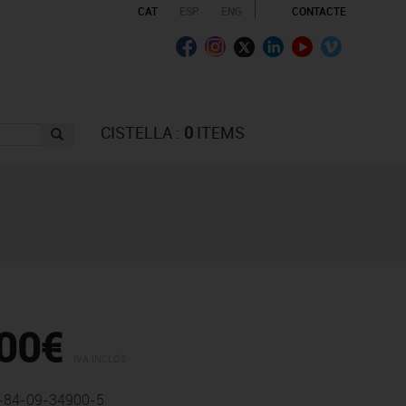
CAT
ESP
ENG
CONTACTE
CISTELLA :
0
ITEMS
00€
IVA INCLÒS
-84-09-34900-5