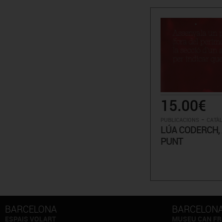
15.00€
-
PUBLICACIONS
CATÀL
LÚA CODERCH,
PUNT
BARCELONA
BARCELON
ESPAIS VOLART
MUSEU CAN FR