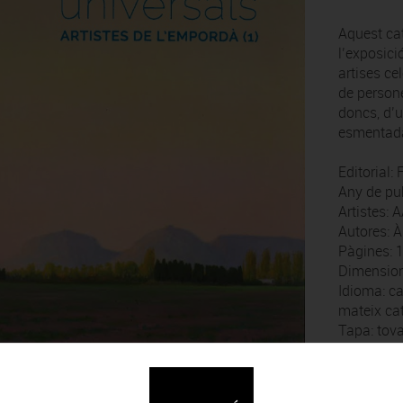
Aquest ca
l’exposic
artises c
de persone
doncs, d’u
esmentada
Editorial:
Any de pu
Artistes: 
Autores: À
Pàgines: 
Dimension
Idioma: ca
mateix ca
Tapa: tova