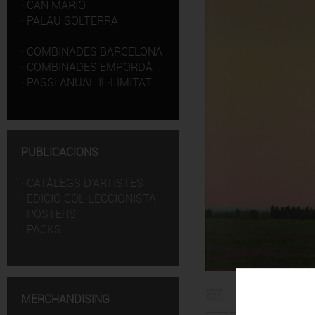
·
CAN MARIO
·
PALAU SOLTERRA
·
COMBINADES BARCELONA
·
COMBINADES EMPORDÀ
·
PASSI ANUAL IL·LIMITAT
PUBLICACIONS
·
CATÀLEGS D'ARTISTES
·
EDICIÓ COL·LECCIONISTA
·
PÒSTERS
·
PACKS
MERCHANDISING