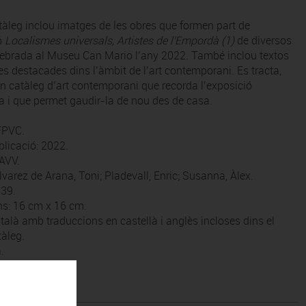
tàleg inclou imatges de les obres que formen part de
ió
Localismes universals, Artistes de l'Empordà (1)
de diversos
elebrada al Museu Can Mario l’any 2022. També inclou textos
s destacades dins l’àmbit de l’art contemporani. Es tracta,
n catàleg d’art contemporani que recorda l’exposició
 i que permet gaudir-la de nou des de casa.
 FPVC.
blicació: 2022.
AAVV.
lvarez de Arana, Toni; Pladevall, Enric; Susanna, Àlex.
139.
s: 16 cm x 16 cm.
talà amb traduccions en castellà i anglès incloses dins el
tàleg.
.