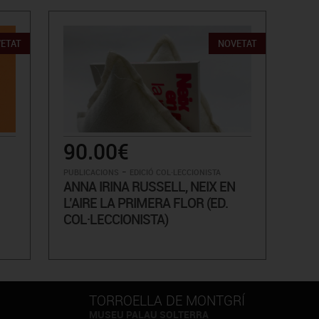
ETAT
NOVETAT
90.00€
-
PUBLICACIONS
EDICIÓ COL·LECCIONISTA
ANNA IRINA RUSSELL, NEIX EN
L’AIRE LA PRIMERA FLOR (ED.
COL·LECCIONISTA)
TORROELLA DE MONTGRÍ
MUSEU PALAU SOLTERRA