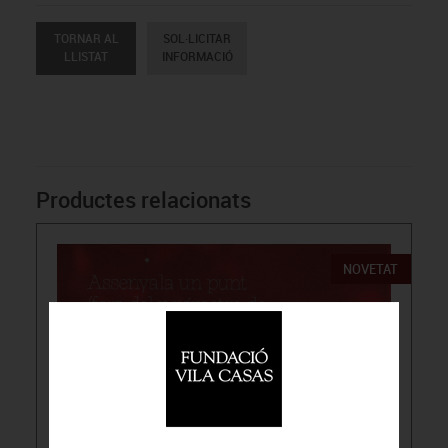
TORNAR AL
SOL·LICITAR
LLISTAT
INFORMACIÓ
Productes relacionats
NOVETAT
15.00€