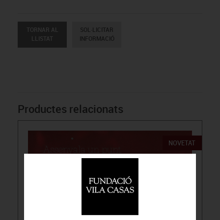
TORNAR AL
SOL·LICITAR
LLISTAT
INFORMACIÓ
Productes relacionats
NOVETAT
15.00€