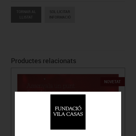
TORNAR AL
SOL·LICITAR
LLISTAT
INFORMACIÓ
Productes relacionats
NOVETAT
15.00€