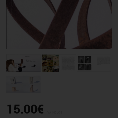
15.00€
IVA INCLÒS