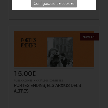
Configuració de cookies
NOVETAT
15.00€
-
PUBLICACIONS
CATÀLEGS D'ARTISTES
PORTES ENDINS, ELS ARXIUS DELS
ALTRES