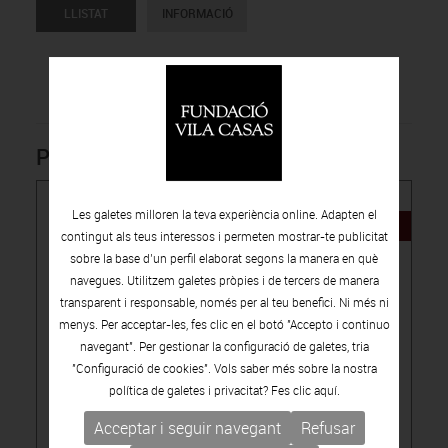
LLISTAT
INFORMACIÓ
Productes relacionats
Les galetes milloren la teva experiència online. Adapten el
NOVETAT
contingut als teus interessos i permeten mostrar-te publicitat
sobre la base d’un perfil elaborat segons la manera en què
navegues. Utilitzem galetes pròpies i de tercers de manera
transparent i responsable, només per al teu benefici. Ni més ni
menys. Per acceptar-les, fes clic en el botó "Accepto i continuo
navegant". Per gestionar la configuració de galetes, tria
15.00€
"Configuració de cookies". Vols saber més sobre la nostra
política de galetes i privacitat? Fes clic
aquí.
-
PUBLICACIONS
CATÀLEGS D'ARTISTES
LÚA CODERCH, ASSENYALA UN PUNT
Acceptar i seguir navegant
Refusar