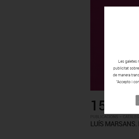
Les galetes 
publicitat sobr
de manera transp
"Accepto i con
15.00€
-
PUBLICACIONS
CATÀLEG
LUÍS MARSANS.