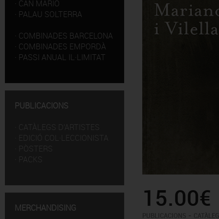
·
CAN MARIO
·
PALAU SOLTERRA
·
COMBINADES BARCELONA
·
COMBINADES EMPORDÀ
·
PASSI ANUAL IL·LIMITAT
PUBLICACIONS
·
CATÀLEGS D'ARTISTES
·
EDICIÓ COL·LECCIONISTA
·
PÒSTERS
·
PACKS
15.00€
MERCHANDISING
-
PUBLICACIONS
CATÀLEG