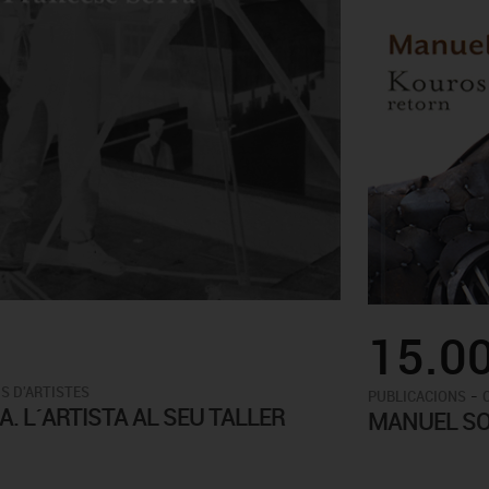
15.0
S D'ARTISTES
-
PUBLICACIONS
. L´ARTISTA AL SEU TALLER
MANUEL SO