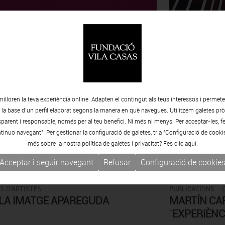
milloren la teva experiència online. Adapten el contingut als teus interessos i permet
e la base d’un perfil elaborat segons la manera en què navegues. Utilitzem galetes pròp
arent i responsable, només per al teu benefici. Ni més ni menys. Per acceptar-les, fe
tinuo navegant". Per gestionar la configuració de galetes, tria "Configuració de cooki
més sobre la nostra política de galetes i privacitat? Fes clic
aquí.
15.0
Acceptar i seguir navegant
Refusar
Configuració de cookie
-
S D'ARTISTES
PUBLICACIONS
 LA IMATGE APAREGUDA
MARTÍN CA
´EXPERIÈNC