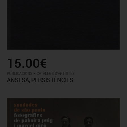
15.00€
-
PUBLICACIONS
CATÀLEGS D'ARTISTES
ANSESA, PERSISTÈNCIES