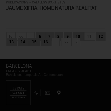
-
PUBLICACIONS
CATÀLEGS D'ARTISTES
JAUME XIFRA. HOME NATURA REALITAT
|<
<<
...
6
7
8
9
10
11
12
13
14
15
16
...
>>
>|
BARCELONA
ESPAIS VOLART
Exhibicions temporals Art Contemporani