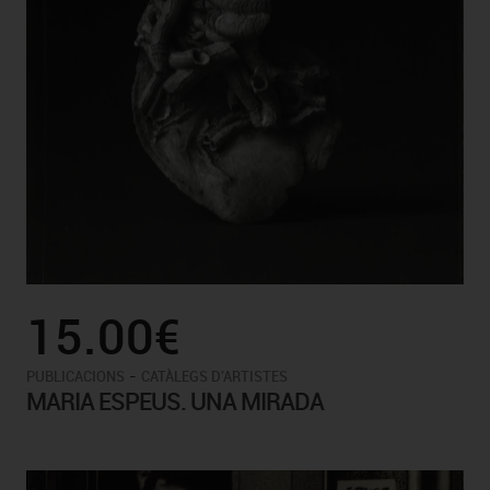
15.00€
-
PUBLICACIONS
CATÀLEGS D'ARTISTES
MARIA ESPEUS. UNA MIRADA