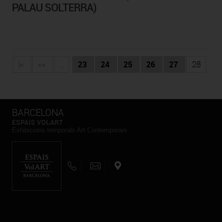
PALAU SOLTERRA)
|<
<<
...
23
24
25
26
27
28
BARCELONA
ESPAIS VOLART
Exhibicions temporals Art Contemporani