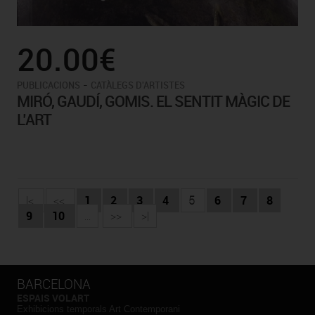
20.00€
-
PUBLICACIONS
CATÀLEGS D'ARTISTES
MIRÓ, GAUDÍ, GOMIS. EL SENTIT MÀGIC DE
L’ART
|<
<<
1
2
3
4
5
6
7
8
9
10
...
>>
>|
BARCELONA
ESPAIS VOLART
Exhibicions temporals Art Contemporani