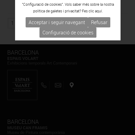
"Configuració de cookies". Vols saber més sobre la nostra
política de galetes i privacitat? Fes clic
aquí.
Acceptar i seguir navegant
Refusar
1
Configuració de cookies
BARCELONA
ESPAIS VOLART
Exhibicions temporals Art Contemporani
BARCELONA
MUSEU CAN FRAMIS
Museu de Pintura contemporània