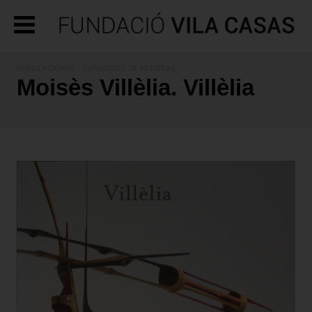
PUBLICACIONES
- CATÁLOGOS DE ARTISTAS
Moisès Villèlia. Villèlia