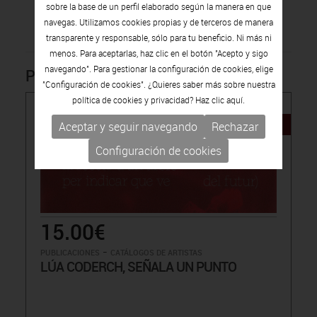
sobre la base de un perfil elaborado según la manera en que
navegas. Utilizamos cookies propias y de terceros de manera
transparente y responsable, sólo para tu beneficio. Ni más ni
menos. Para aceptarlas, haz clic en el botón "Acepto y sigo
navegando". Para gestionar la configuración de cookies, elige
Productos relacionados
"Configuración de cookies". ¿Quieres saber más sobre nuestra
política de cookies y privacidad? Haz clic
aquí.
NOVEDAD
Aceptar y seguir navegando
Rechazar
Configuración de cookies
15.00€
-
PUBLICACIONES
CATÁLOGOS DE ARTISTAS
LÚA CODERCH, SEÑALA UN PUNTO