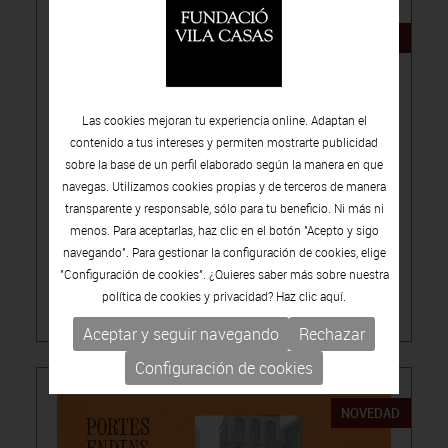
NOVEDAD
Las cookies mejoran tu experiencia online. Adaptan el
contenido a tus intereses y permiten mostrarte publicidad
sobre la base de un perfil elaborado según la manera en que
15.00€
navegas. Utilizamos cookies propias y de terceros de manera
transparente y responsable, sólo para tu beneficio. Ni más ni
-
PUBLICACIONES
CATÁLOGOS DE ARTISTAS
menos. Para aceptarlas, haz clic en el botón "Acepto y sigo
LÚA CODERCH, SEÑALA UN PUNTO
navegando". Para gestionar la configuración de cookies, elige
"Configuración de cookies". ¿Quieres saber más sobre nuestra
política de cookies y privacidad? Haz clic
aquí.
Aceptar y seguir navegando
Rechazar
Configuración de cookies
NOVEDAD