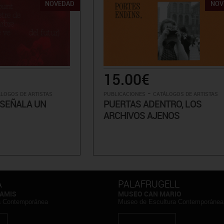
NOVEDAD
NOV
15.00€
-
LOGOS DE ARTISTAS
PUBLICACIONES
CATÁLOGOS DE ARTISTAS
 SEÑALA UN
PUERTAS ADENTRO, LOS
ARCHIVOS AJENOS
A
PALAFRUGELL
AMIS
MUSEO CAN MARIO
a Contemporánea
Museo de Escultura Contemporánea