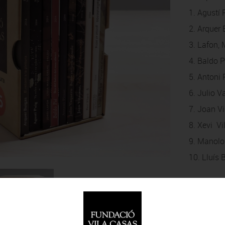
1. Agustí P
2. Arquer 
3. Lafon, 
4. Baldo P
5. Antoni 
6. Julio V
7. Joan Vi
8. Xevi Vil
9. Manolo 
10. Lluís 