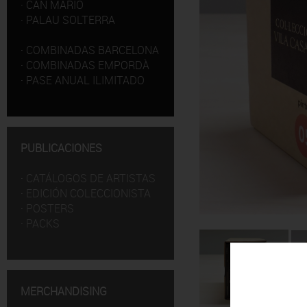
·
CAN MARIO
·
PALAU SOLTERRA
·
COMBINADAS BARCELONA
·
COMBINADAS EMPORDÀ
·
PASE ANUAL ILIMITADO
PUBLICACIONES
·
CATÁLOGOS DE ARTISTAS
·
EDICIÓN COLECCIONISTA
·
POSTERS
·
PACKS
MERCHANDISING