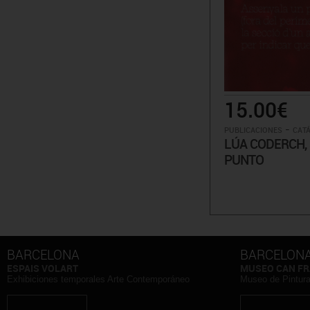
15.00€
-
PUBLICACIONES
CATÁ
LÚA CODERCH,
PUNTO
BARCELONA
BARCELON
ESPAIS VOLART
MUSEO CAN FR
Exhibiciones temporales Arte Contemporáneo
Museo de Pintur