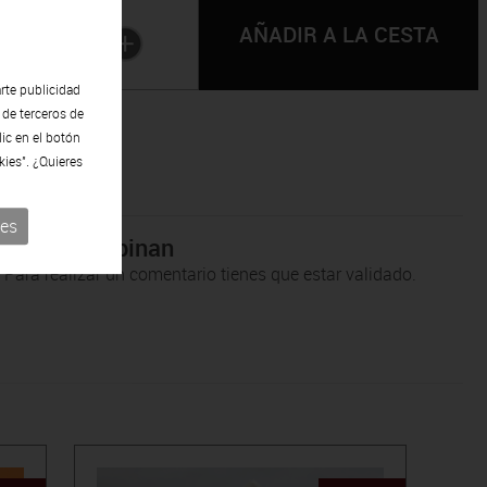
Cantidad:
1
rte publicidad
 de terceros de
lic en el botón
kies". ¿Quieres
ies
 clientes opinan
Para realizar un comentario tienes que estar validado.