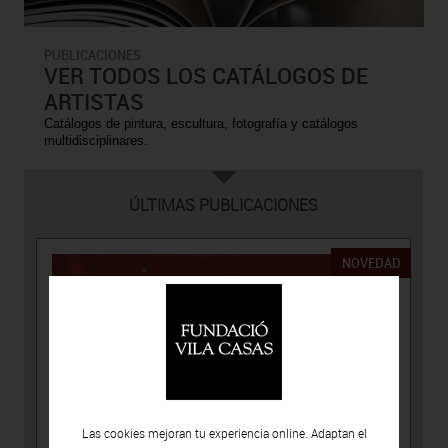
PUBLICACIONES
VER TODOS LOS CATÁLOGOS DE
ARTISTAS
Catálogos de pintura, escultura, fotografía y catálogos
multidisciplinares.
ÚLTIMAS PUBLICACIONES
NOVEDAD
Las cookies mejoran tu experiencia online. Adaptan el