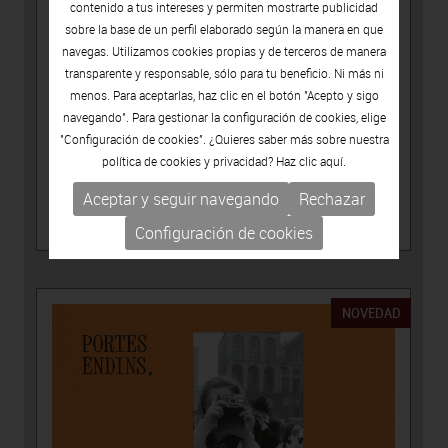
contenido a tus intereses y permiten mostrarte publicidad
sobre la base de un perfil elaborado según la manera en que
navegas. Utilizamos cookies propias y de terceros de manera
transparente y responsable, sólo para tu beneficio. Ni más ni
menos. Para aceptarlas, haz clic en el botón "Acepto y sigo
navegando". Para gestionar la configuración de cookies, elige
"Configuración de cookies". ¿Quieres saber más sobre nuestra
política de cookies y privacidad? Haz clic
aquí.
15.00€
Aceptar y seguir navegando
Rechazar
PUBLICACIONES
-
CATÁLOGOS DE ARTISTAS
LÚA CODERCH, ASSENYALA UN PUNT
Configuración de cookies
NOVEDAD