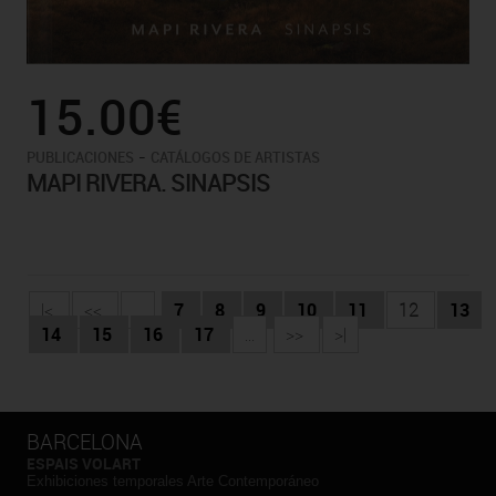
15.00€
-
PUBLICACIONES
CATÁLOGOS DE ARTISTAS
MAPI RIVERA. SINAPSIS
|<
<<
...
7
8
9
10
11
12
13
14
15
16
17
...
>>
>|
BARCELONA
ESPAIS VOLART
Exhibiciones temporales Arte Contemporáneo