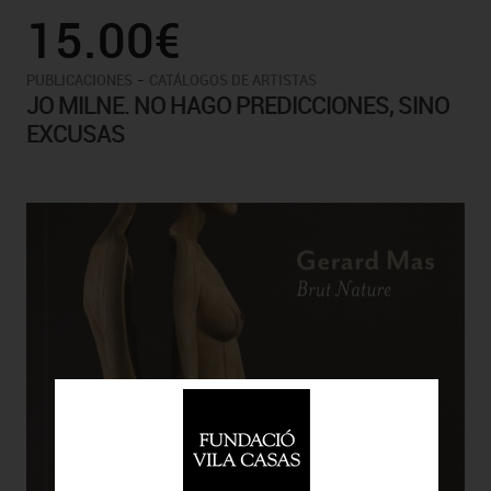
15.00€
-
PUBLICACIONES
CATÁLOGOS DE ARTISTAS
JO MILNE. NO HAGO PREDICCIONES, SINO
EXCUSAS