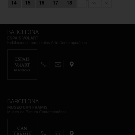
14
15
16
17
18
...
>>
>|
BARCELONA
ESPAIS VOLART
Exhibiciones temporales Arte Contemporáneo
BARCELONA
MUSEO CAN FRAMIS
Museo de Pintura Contemporánea