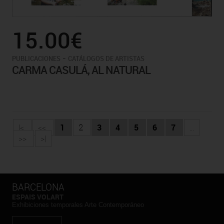
15.00€
-
PUBLICACIONES
CATÁLOGOS DE ARTISTAS
CARMA CASULÁ, AL NATURAL
|<
<<
1
2
3
4
5
6
7
...
>>
>|
BARCELONA
ESPAIS VOLART
Exhibiciones temporales Arte Contemporáneo