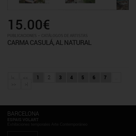
15.00€
-
PUBLICACIONES
CATÁLOGOS DE ARTISTAS
CARMA CASULÁ, AL NATURAL
|<
<<
1
2
3
4
5
6
7
...
>>
>|
BARCELONA
ESPAIS VOLART
Exhibiciones temporales Arte Contemporáneo