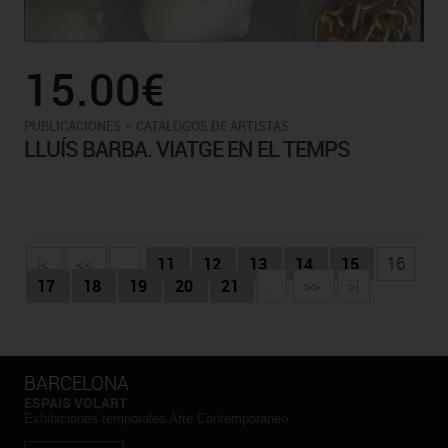
15.00€
-
PUBLICACIONES
CATÁLOGOS DE ARTISTAS
LLUÍS BARBA. VIATGE EN EL TEMPS
|<
<<
...
11
12
13
14
15
16
17
18
19
20
21
...
>>
>|
BARCELONA
ESPAIS VOLART
Exhibiciones temporales Arte Contemporáneo