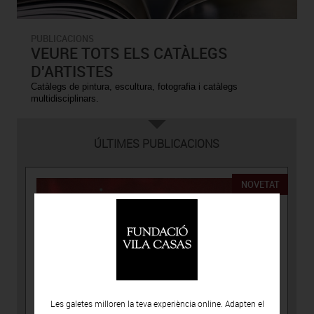
PUBLICACIONS
VEURE TOTS ELS CATÀLEGS
D'ARTISTES
Catàlegs de pintura, escultura, fotografia i catàlegs
multidisciplinars.
ÚLTIMES PUBLICACIONS
NOVETAT
Les galetes milloren la teva experiència online. Adapten el