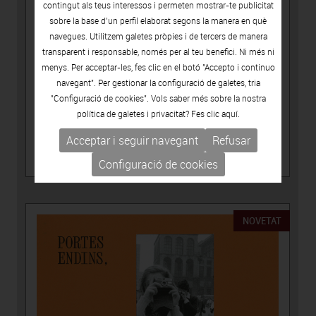
contingut als teus interessos i permeten mostrar-te publicitat
sobre la base d’un perfil elaborat segons la manera en què
navegues. Utilitzem galetes pròpies i de tercers de manera
transparent i responsable, només per al teu benefici. Ni més ni
menys. Per acceptar-les, fes clic en el botó "Accepto i continuo
navegant". Per gestionar la configuració de galetes, tria
"Configuració de cookies". Vols saber més sobre la nostra
política de galetes i privacitat? Fes clic
aquí.
15.00€
Acceptar i seguir navegant
Refusar
PUBLICACIONS
-
CATÀLEGS D'ARTISTES
LÚA CODERCH, ASSENYALA UN PUNT
Configuració de cookies
NOVETAT