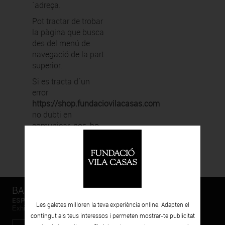
´adreça.
Pot tractar de trobar
la pàgina que busca
des del menú de
navegació de la part
superior.
Si es tracta d´un
error
https://shop.fundaciovilacasas.com
no dubti en
comunicar-nos-ho
.
Gràcies.
BARCELONA
ESPAIS VOLART
Les galetes milloren la teva experiència online. Adapten el
Exhibicions temporals Art Contemporani
contingut als teus interessos i permeten mostrar-te publicitat