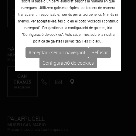
sobre la base d’un perfil elaborat segons la manera en què
navegues. Utilitzem galetes pròpies i de tercers de manera
transparent i responsable, només per al teu benefici. Ni més ni
menys. Per acceptar-les, fes clic en el botó "Accepto i continuo
navegant". Per gestionar la configuració de galetes, tria
"Configuració de cookies". Vols saber més sobre la nostra
política de galetes i privacitat? Fes clic
aquí.
BARCELONA
Acceptar i seguir navegant
Refusar
MUSEU CAN FRAMIS
Museu de Pintura contemporània
Configuració de cookies
PALAFRUGELL
MUSEU CAN MARIO
Museu d’Escultura Contemporània